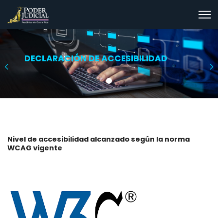
Nota:
este
sitio
web
incluye
DECLARACIÓN DE ACCESIBILIDAD
un
sistema
de
accesibilidad.
Nivel de accesibilidad alcanzado según la norma
WCAG vigente